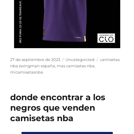
Publicado
Categorías
Etiquetas
27 de septiembre de 2023
Uncategorized
camisetas
el
nba swingman españa
,
mas camisetas nba
,
micamisetasnba
donde encontrar a los
negros que venden
camisetas nba