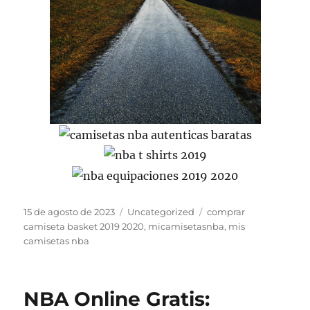
Publicado
Categorías
Etiquetas
15 de agosto de 2023
Uncategorized
comprar
el
camiseta basket 2019 2020
,
micamisetasnba
,
mis
camisetas nba
NBA Online Gratis: