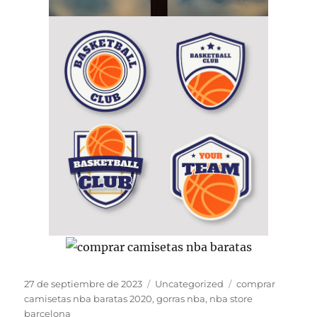
Publicado
Categorías
Etiquetas
27 de septiembre de 2023
Uncategorized
comprar
el
camisetas nba baratas 2020
,
gorras nba
,
nba store
barcelona