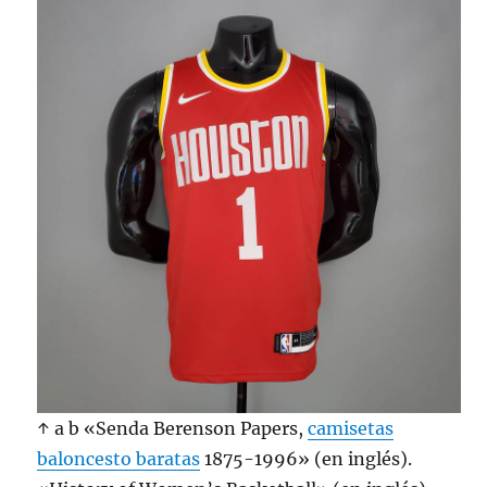
↑ a b «Senda Berenson Papers,
camisetas
baloncesto baratas
1875-1996» (en inglés).