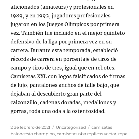
aficionados (amateurs) y profesionales en
1989, y en 1992, jugadores profesionales
jugaron en los Juegos Olímpicos por primera
vez. También fue incluido en el mejor quinteto
defensivo de la liga por primera vez en su
carrera. Durante esta temporada, estableció
récords de carrera en porcentaje de tiros de
campo y tiros de tres, igual que en rebotes.
Camisetas XXL con logos falsificados de firmas
de lujo, pantalones anchos de talle bajo, que
dejaban al descubierto gran parte del
calzonzillo, cadenas doradas, medallones y
gorras, toda una oda a la ostentosidad.
Publicado
Categorías
Etiquetas
2 de febrero de 2021
Uncategorized
camisetas
el
baloncesto champion
,
camisetas nba replicas vector
,
ropa