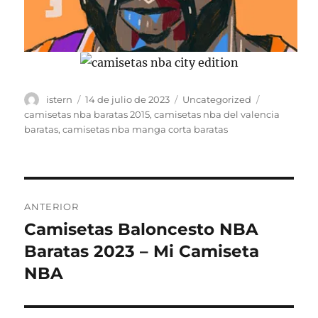
Autor
Publicado
Categorías
Etiquetas
istern
14 de julio de 2023
Uncategorized
el
camisetas nba baratas 2015
,
camisetas nba del valencia
baratas
,
camisetas nba manga corta baratas
Navegación
ANTERIOR
de
Camisetas Baloncesto NBA
Entrada
anterior:
Baratas 2023 – Mi Camiseta
entradas
NBA