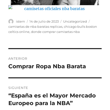
Autor
Publicado
Categorías
Etiquetas
istern
14 de julio de 2023
Uncategorized
el
camisetas de nba baratas replicas
,
chicago bulls boston
celtics online
,
donde comprar camisetas nba
Navegación
ANTERIOR
de
Comprar Ropa Nba Barata
Entrada
anterior:
entradas
SIGUIENTE
“España es el Mayor Mercado
Entrada
siguiente:
Europeo para la NBA”