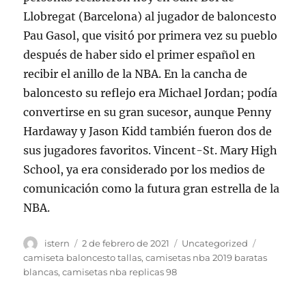
Llobregat (Barcelona) al jugador de baloncesto
Pau Gasol, que visitó por primera vez su pueblo
después de haber sido el primer español en
recibir el anillo de la NBA. En la cancha de
baloncesto su reflejo era Michael Jordan; podía
convertirse en su gran sucesor, aunque Penny
Hardaway y Jason Kidd también fueron dos de
sus jugadores favoritos. Vincent-St. Mary High
School, ya era considerado por los medios de
comunicación como la futura gran estrella de la
NBA.
Autor
Publicado
Categorías
Etiquetas
istern
2 de febrero de 2021
Uncategorized
el
camiseta baloncesto tallas
,
camisetas nba 2019 baratas
blancas
,
camisetas nba replicas 98