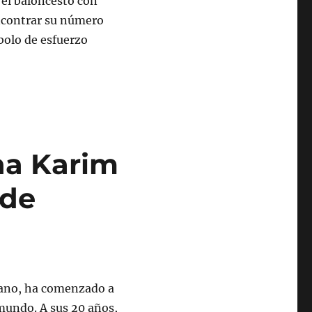
 el baloncesto con
encontrar su número
bolo de esfuerzo
na Karim
 de
cano, ha comenzado a
 mundo. A sus 20 años,