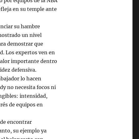
go por equipos de la NBA
fleja en su temple ante
enciar su hambre
mostrado un nivel
ara demostrar que
ad. Los expertos ven en
 valor importante dentro
idez defensiva.
abajador lo hacen
dy no necesita focos ni
ngibles: intensidad,
rés de equipos en
 de encontrar
anto, su ejemplo ya