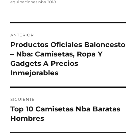
equipaciones nba 2018
Navegación
ANTERIOR
de
Productos Oficiales Baloncesto
Entrada
anterior:
– Nba: Camisetas, Ropa Y
entradas
Gadgets A Precios
Inmejorables
SIGUIENTE
Top 10 Camisetas Nba Baratas
Entrada
siguiente:
Hombres