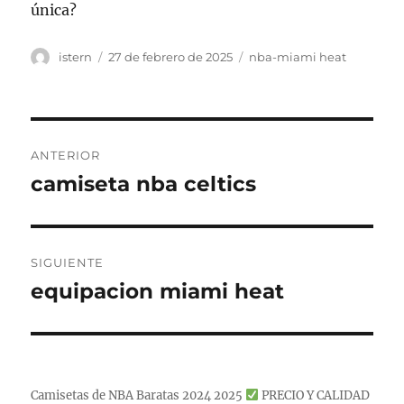
única?
Autor
Publicado
Categorías
istern
27 de febrero de 2025
nba-miami heat
el
Navegación
ANTERIOR
de
camiseta nba celtics
Entrada
anterior:
entradas
SIGUIENTE
equipacion miami heat
Entrada
siguiente:
Camisetas de NBA Baratas 2024 2025
PRECIO Y CALIDAD