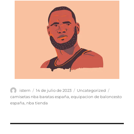
Autor
Publicado
Categorías
Etiquetas
istern
14 de julio de 2023
Uncategorized
el
camisetas nba baratas españa
,
equipacion de baloncesto
españa
,
nba tienda
Navegación