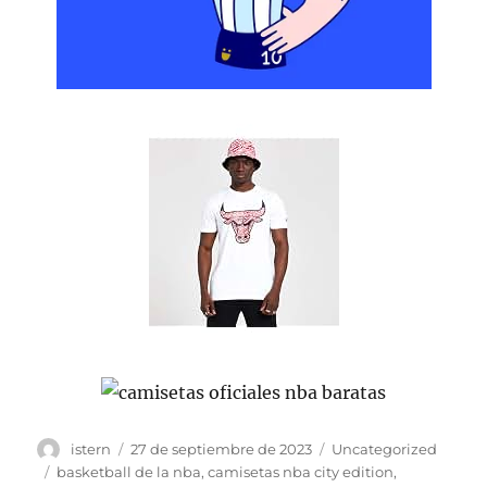
Autor
Publicado
Categorías
istern
27 de septiembre de 2023
Uncategorized
el
Etiquetas
basketball de la nba
,
camisetas nba city edition
,