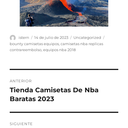
Autor
Publicado
Categorías
Etiquetas
istern
14 de julio de 2023
Uncategorized
el
bounty camisetas equipos
,
camisetas nba replicas
contrareembolso
,
equipos nba 2018
Navegación
ANTERIOR
de
Tienda Camisetas De Nba
Entrada
anterior:
Baratas 2023
entradas
SIGUIENTE